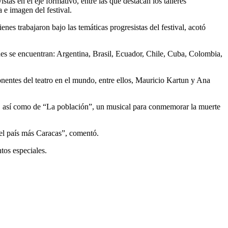
tas en el eje formativo, entre las que destacan los talleres
 e imagen del festival.
nes trabajaron bajo las temáticas progresistas del festival, acotó
ones se encuentran: Argentina, Brasil, Ecuador, Chile, Cuba, Colombia,
entes del teatro en el mundo, entre ellos, Mauricio Kartun y Ana
a, así como de “La población”, un musical para conmemorar la muerte
del país más Caracas”, comentó.
tos especiales.