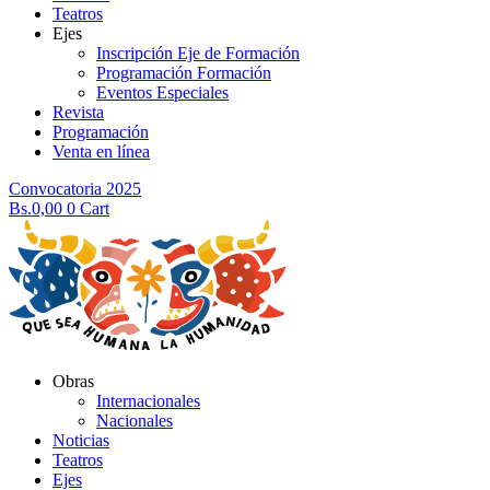
Teatros
Ejes
Inscripción Eje de Formación
Programación Formación
Eventos Especiales
Revista
Programación
Venta en línea
Convocatoria 2025
Bs.
0,00
0
Cart
Obras
Internacionales
Nacionales
Noticias
Teatros
Ejes