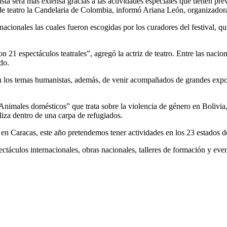
a será más extensa gracias a las actividades especiales que tienen previs
o de teatro la Candelaria de Colombia, informó Ariana León, organizadora
acionales las cuales fueron escogidas por los curadores del festival, quie
n 21 espectáculos teatrales”, agregó la actriz de teatro. Entre las naci
do.
n los temas humanistas, además, de venir acompañados de grandes expon
“Animales domésticos” que trata sobre la violencia de género en Bolivi
iza dentro de una carpa de refugiados.
ra en Caracas, este año pretendemos tener actividades en los 23 estados 
ectáculos internacionales, obras nacionales, talleres de formación y even