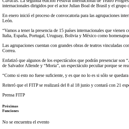
Caracas.
La segunda edición Festival Internacional de Teatro Progresist
internacionales dirigidos por el actor Julian Boal de Brasil y el grup
En enero inició el proceso de convocatoria para las agrupaciones intern
León.
“Vamos a tener la presencia de 15 países internacionales que vienen co
Italia, España, Portugal, Uruguay, Bolivia y México como homenajea
Las agrupaciones cuentan con grandes obras de teatros vinculadas co
Correa.
Enfatizó que algunos de los espectáculos que podrán presenciar son 
de Salvador Allende y “Moria”, un espectáculo peculiar porque se real
“Como si esto no fuese suficiente, y es que no lo es si sólo se queda
Reiteró que el FITP se realizará del 8 al 18 junio y contará con 21 esp
Prensa FITP
Próximas
Funciones
No se encuentra el evento