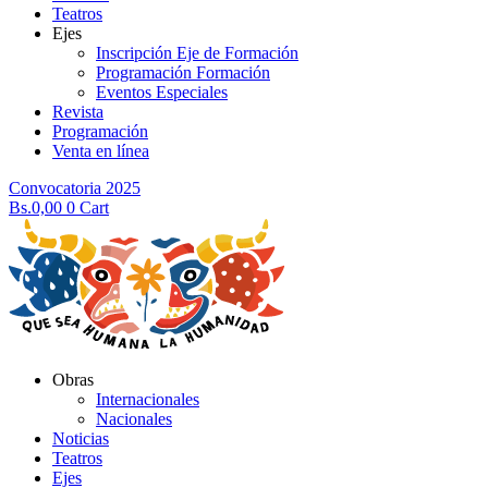
Teatros
Ejes
Inscripción Eje de Formación
Programación Formación
Eventos Especiales
Revista
Programación
Venta en línea
Convocatoria 2025
Bs.
0,00
0
Cart
Obras
Internacionales
Nacionales
Noticias
Teatros
Ejes