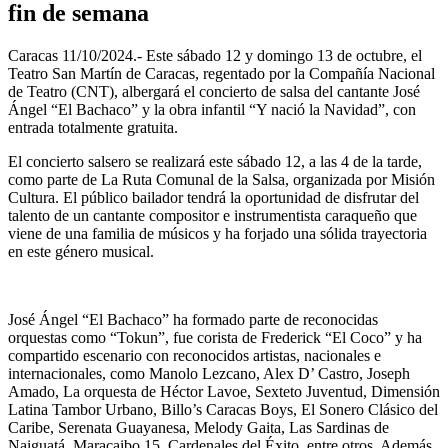
fin de semana
Caracas 11/10/2024.- Este sábado 12 y domingo 13 de octubre, el
Teatro San Martín de Caracas, regentado por la Compañía Nacional
de Teatro (CNT), albergará el concierto de salsa del cantante José
Ángel “El Bachaco” y la obra infantil “Y nació la Navidad”, con
entrada totalmente gratuita.
El concierto salsero se realizará este sábado 12, a las 4 de la tarde,
como parte de La Ruta Comunal de la Salsa, organizada por Misión
Cultura. El público bailador tendrá la oportunidad de disfrutar del
talento de un cantante compositor e instrumentista caraqueño que
viene de una familia de músicos y ha forjado una sólida trayectoria
en este género musical.
José Ángel “El Bachaco” ha formado parte de reconocidas
orquestas como “Tokun”, fue corista de Frederick “El Coco” y ha
compartido escenario con reconocidos artistas, nacionales e
internacionales, como Manolo Lezcano, Alex D’ Castro, Joseph
Amado, La orquesta de Héctor Lavoe, Sexteto Juventud, Dimensión
Latina Tambor Urbano, Billo’s Caracas Boys, El Sonero Clásico del
Caribe, Serenata Guayanesa, Melody Gaita, Las Sardinas de
Naiguatá, Maracaibo 15, Cardenales del Éxito, entre otros. Además,