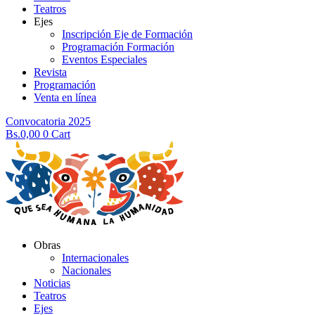
Teatros
Ejes
Inscripción Eje de Formación
Programación Formación
Eventos Especiales
Revista
Programación
Venta en línea
Convocatoria 2025
Bs.
0,00
0
Cart
Obras
Internacionales
Nacionales
Noticias
Teatros
Ejes