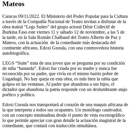
Mateos
Caracas 09/11/2022. El Ministerio del Poder Popular para la Cultura
a través de la Compañía Nacional de Teatro invitan a disfrutar de la
obra teatral “Legs Suites” del grupo actoral Désir Collectif de
Burkina Faso este viernes 11 y sábado 12 de noviembre, a las 5 de
la tarde, en la Sala Román Chalbaud del Teatro Alberto de Paz y
Mateos, con la actuación de la comediante más destacada del
continente africano, Edoxi Gnoula, con una conmovedora historia
autobiográfica.
LEGS “Suite” trata de una joven que se pregunta por su condición
de niña “bastarda”. Edoxi fue criada por su madre y nunca fue
reconocida por su padre, que vivía en el mismo barrio pobre de
Uagadugú. No hay queja en esta obra, es más bien la rabia que
golpea en las ventanas. Al padre que abandona a sus hijos, el
dictador que abandona la patria responde con un deslumbrante atajo
poético y político.
Edoxi Gnoula nos transportará al corazón de una maquis africana de
la que interpreta a todos sus ocupantes. Un monólogo cautivador,
con un concepto minimalista desde el punto de vista escenográfico
lo que permite apreciar con gran detalle la actuación magistral de la
comediante, que contará con traducción simultánea.