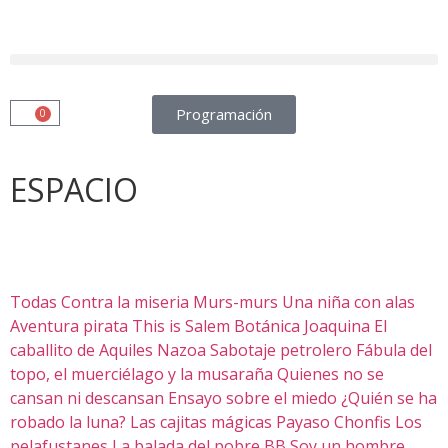
Programación
0
ESPACIO
Todas
Contra la miseria
Murs-murs
Una niña con alas
Aventura pirata
This is Salem
Botánica
Joaquina
El
caballito de Aquiles Nazoa
Sabotaje petrolero
Fábula del
topo, el muerciélago y la musaraña
Quienes no se
cansan ni descansan
Ensayo sobre el miedo
¿Quién se ha
robado la luna?
Las cajitas mágicas
Payaso Chonfis
Los
pelafustanes
La balada del pobre BB
Soy un hombre