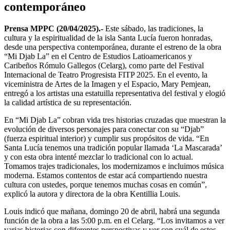
contemporáneo
Prensa MPPC (20/04/2025).-
Este sábado, las tradiciones, la
cultura y la espiritualidad de la isla Santa Lucía fueron honradas,
desde una perspectiva contemporánea, durante el estreno de la obra
“Mi Djab La” en el Centro de Estudios Latioamericanos y
Caribeños Rómulo Gallegos (Celarg), como parte del Festival
Internacional de Teatro Progresista FITP 2025. En el evento, la
viceministra de Artes de la Imagen y el Espacio, Mary Pemjean,
entregó a los artistas una estatuilla representativa del festival y elogió
la calidad artística de su representación.
En “Mi Djab La” cobran vida tres historias cruzadas que muestran la
evolución de diversos personajes para conectar con su “Djab”
(fuerza espiritual interior) y cumplir sus propósitos de vida. “En
Santa Lucía tenemos una tradición popular llamada ‘La Mascarada’
y con esta obra intenté mezclar lo tradicional con lo actual.
Tomamos trajes tradicionales, los modernizamos e incluimos música
moderna. Estamos contentos de estar acá compartiendo nuestra
cultura con ustedes, porque tenemos muchas cosas en común”,
explicó la autora y directora de la obra Kentillia Louis.
Louis indicó que mañana, domingo 20 de abril, habrá una segunda
función de la obra a las 5:00 p.m. en el Celarg. “Los invitamos a ver
varias historias con diferentes perspectivas y ver con cuál de estos