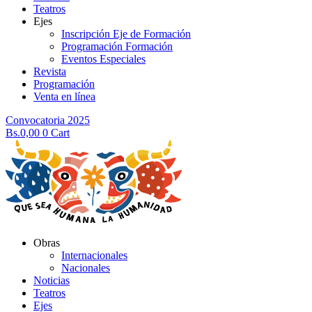
Teatros
Ejes
Inscripción Eje de Formación
Programación Formación
Eventos Especiales
Revista
Programación
Venta en línea
Convocatoria 2025
Bs.
0,00
0
Cart
Obras
Internacionales
Nacionales
Noticias
Teatros
Ejes