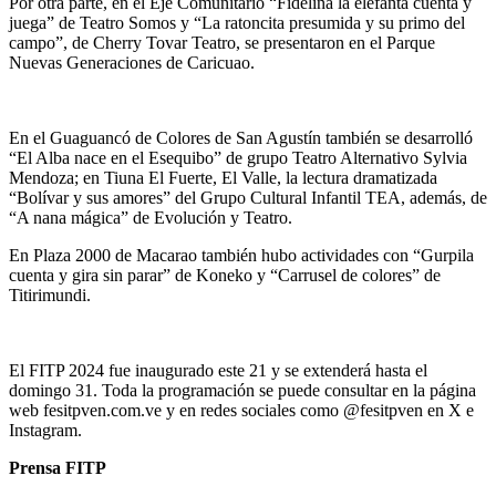
Por otra parte, en el Eje Comunitario “Fidelina la elefanta cuenta y
juega” de Teatro Somos y “La ratoncita presumida y su primo del
campo”, de Cherry Tovar Teatro, se presentaron en el Parque
Nuevas Generaciones de Caricuao.
En el Guaguancó de Colores de San Agustín también se desarrolló
“El Alba nace en el Esequibo” de grupo Teatro Alternativo Sylvia
Mendoza; en Tiuna El Fuerte, El Valle, la lectura dramatizada
“Bolívar y sus amores” del Grupo Cultural Infantil TEA, además, de
“A nana mágica” de Evolución y Teatro.
En Plaza 2000 de Macarao también hubo actividades con “Gurpila
cuenta y gira sin parar” de Koneko y “Carrusel de colores” de
Titirimundi.
El FITP 2024 fue inaugurado este 21 y se extenderá hasta el
domingo 31. Toda la programación se puede consultar en la página
web fesitpven.com.ve y en redes sociales como @fesitpven en X e
Instagram.
Prensa FITP