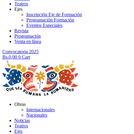
Teatros
Ejes
Inscripción Eje de Formación
Programación Formación
Eventos Especiales
Revista
Programación
Venta en línea
Convocatoria 2025
Bs.
0,00
0
Cart
Obras
Internacionales
Nacionales
Noticias
Teatros
Ejes