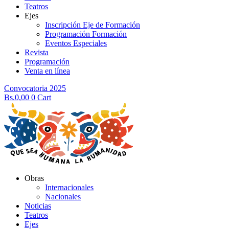
Teatros
Ejes
Inscripción Eje de Formación
Programación Formación
Eventos Especiales
Revista
Programación
Venta en línea
Convocatoria 2025
Bs.
0,00
0
Cart
Obras
Internacionales
Nacionales
Noticias
Teatros
Ejes