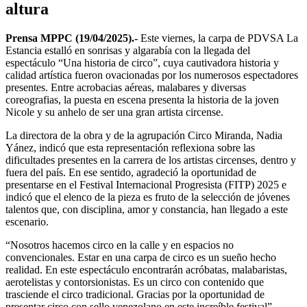
altura
Prensa MPPC (19/04/2025).-
Este viernes, la carpa de PDVSA La
Estancia estalló en sonrisas y algarabía con la llegada del
espectáculo “Una historia de circo”, cuya cautivadora historia y
calidad artística fueron ovacionadas por los numerosos espectadores
presentes. Entre acrobacias aéreas, malabares y diversas
coreografias, la puesta en escena presenta la historia de la joven
Nicole y su anhelo de ser una gran artista circense.
La directora de la obra y de la agrupación Circo Miranda, Nadia
Yánez, indicó que esta representación reflexiona sobre las
dificultades presentes en la carrera de los artistas circenses, dentro y
fuera del país. En ese sentido, agradeció la oportunidad de
presentarse en el Festival Internacional Progresista (FITP) 2025 e
indicó que el elenco de la pieza es fruto de la selección de jóvenes
talentos que, con disciplina, amor y constancia, han llegado a este
escenario.
“Nosotros hacemos circo en la calle y en espacios no
convencionales. Estar en una carpa de circo es un sueño hecho
realidad. En este espectáculo encontrarán acróbatas, malabaristas,
aerotelistas y contorsionistas. Es un circo con contenido que
trasciende el circo tradicional. Gracias por la oportunidad de
presentar circo con sello venezolano en este increíble festival”,