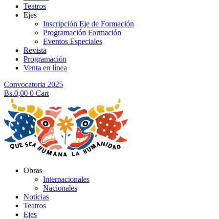
Teatros
Ejes
Inscripción Eje de Formación
Programación Formación
Eventos Especiales
Revista
Programación
Venta en línea
Convocatoria 2025
Bs.
0,00
0
Cart
Obras
Internacionales
Nacionales
Noticias
Teatros
Ejes