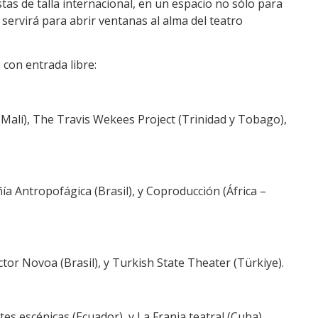
stas de talla internacional, en un espacio no sólo para
e servirá para abrir ventanas al alma del teatro
con entrada libre:
 (Malí), The Travis Wekees Project (Trinidad y Tobago),
a Antropofágica (Brasil), y Coproducción (África –
tor Novoa (Brasil), y Turkish State Theater (Türkiye).
rtes escénicas (Ecuador), y La Franja teatral (Cuba).