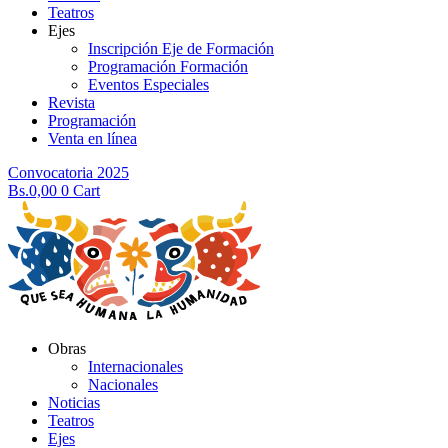
Teatros
Ejes
Inscripción Eje de Formación
Programación Formación
Eventos Especiales
Revista
Programación
Venta en línea
Convocatoria 2025
Bs.
0,00
0
Cart
Obras
Internacionales
Nacionales
Noticias
Teatros
Ejes