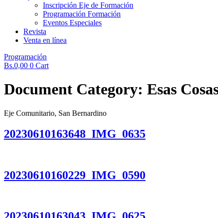
Inscripción Eje de Formación
Programación Formación
Eventos Especiales
Revista
Venta en línea
Programación
Bs.
0,00
0
Cart
Document Category:
Esas Cosa
Eje Comunitario, San Bernardino
20230610163648_IMG_0635
20230610160229_IMG_0590
20230610163043_IMG_0625