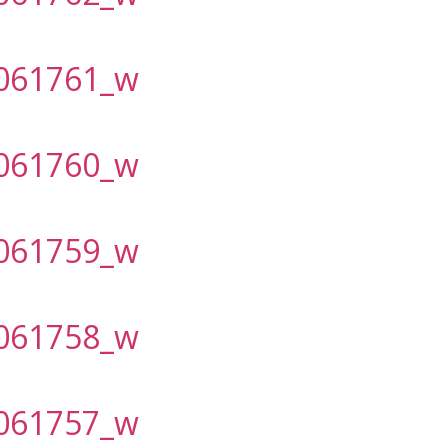
061761_w
061760_w
061759_w
061758_w
061757_w