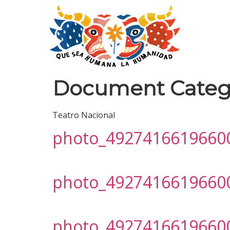
Document Categ
Teatro Nacional
photo_4927416619660
photo_4927416619660
photo_4927416619660