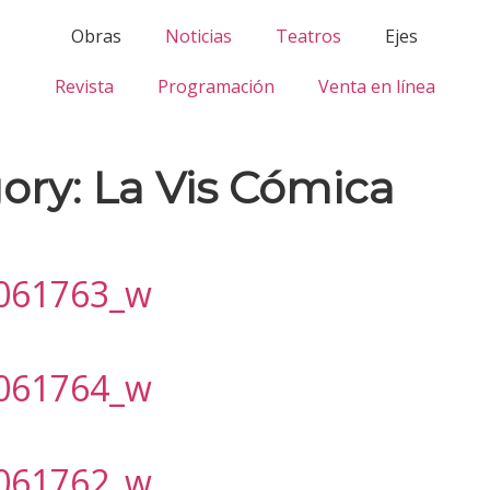
Obras
Noticias
Teatros
Ejes
Revista
Programación
Venta en línea
ory:
La Vis Cómica
061763_w
061764_w
061762_w