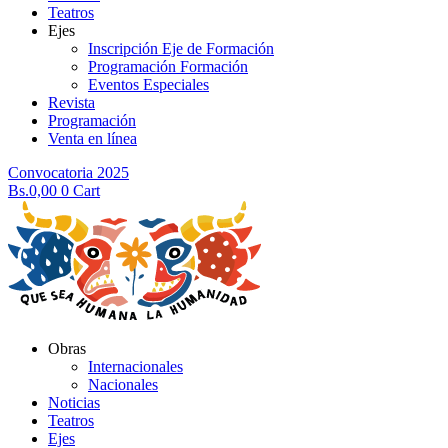
Teatros
Ejes
Inscripción Eje de Formación
Programación Formación
Eventos Especiales
Revista
Programación
Venta en línea
Convocatoria 2025
Bs.
0,00
0
Cart
Obras
Internacionales
Nacionales
Noticias
Teatros
Ejes