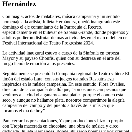
Hernández
Con magia, actos de malabares, música campesina y un sentido
homenaje a la artista, Julieta Hernández, quedó inaugurado este
domingo el eje comunitario de la Parroquia el Recreo,
especificamente en el bulevar de Sabana Grande, donde pequeños y
adultos pudieron disfrutar de más actividades en el marco del tercer
Festival Internacional de Teatro Progresista 2024.
La actividad inaugural estuvo a cargo de la Sinfonía en torpeza
Mayor y su payaso Chonfis, quien con su destreza en el arte del
fuego llenó de emoción a los presentes.
Seguidamente se presentó la Compañía regional de Teatro y títere El
timón del estado Lara, con sus juegos teatrales Raspatristeza
inspirados en la música campesina. En este sentido, Flora Ovalles,
directora de la compañía detalló que, “somos unos campesinos que
venimos a la ciudad a ganarnos una platica porque el conuco está
seco, y aunque no hallamos plata, nosotros compartimos la alegría
campesina del campo y del pueblo a través de la música que
tocamos el día de hoy”.
Para cerrar las presentaciones, Y que producciones hizo lo propio
con Utopía macerada en chocolate, una obra de música y circo
dedicada, Julieta Hernández, donde utilizaron poemas y voz original