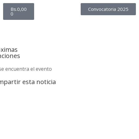
Bs.
0,00
Convocatoria 2025
0
óximas
nciones
se encuentra el evento
partir esta noticia