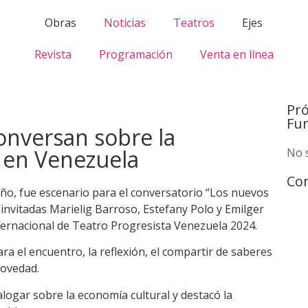
Obras
Noticias
Teatros
Ejes
Revista
Programación
Venta en línea
Pr
Fu
conversan sobre la
o en Venezuela
No 
Com
eño, fue escenario para el conversatorio “Los nuevos
 invitadas Marielig Barroso, Estefany Polo y Emilger
Internacional de Teatro Progresista Venezuela 2024.
ra el encuentro, la reflexión, el compartir de saberes
novedad.
ogar sobre la economía cultural y destacó la