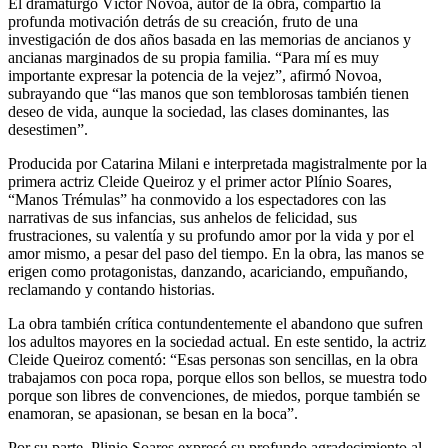
El dramaturgo Víctor Novoa, autor de la obra, compartió la
profunda motivación detrás de su creación, fruto de una
investigación de dos años basada en las memorias de ancianos y
ancianas marginados de su propia familia. “Para mí es muy
importante expresar la potencia de la vejez”, afirmó Novoa,
subrayando que “las manos que son temblorosas también tienen
deseo de vida, aunque la sociedad, las clases dominantes, las
desestimen”.
Producida por Catarina Milani e interpretada magistralmente por la
primera actriz Cleide Queiroz y el primer actor Plínio Soares,
“Manos Trémulas” ha conmovido a los espectadores con las
narrativas de sus infancias, sus anhelos de felicidad, sus
frustraciones, su valentía y su profundo amor por la vida y por el
amor mismo, a pesar del paso del tiempo. En la obra, las manos se
erigen como protagonistas, danzando, acariciando, empuñando,
reclamando y contando historias.
La obra también crítica contundentemente el abandono que sufren
los adultos mayores en la sociedad actual. En este sentido, la actriz
Cleide Queiroz comentó: “Esas personas son sencillas, en la obra
trabajamos con poca ropa, porque ellos son bellos, se muestra todo
porque son libres de convenciones, de miedos, porque también se
enamoran, se apasionan, se besan en la boca”.
Por su parte, Plinio Soares expresó su profundo agradecimiento al