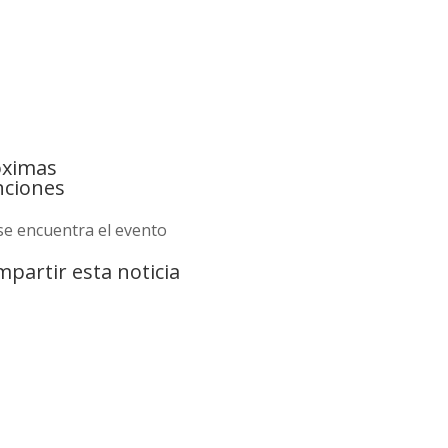
óximas
nciones
se encuentra el evento
partir esta noticia