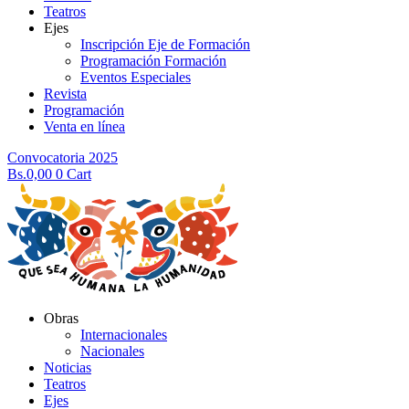
Teatros
Ejes
Inscripción Eje de Formación
Programación Formación
Eventos Especiales
Revista
Programación
Venta en línea
Convocatoria 2025
Bs.
0,00
0
Cart
Obras
Internacionales
Nacionales
Noticias
Teatros
Ejes