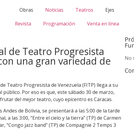
Obras
Noticias
Teatros
Ejes
Revista
Programación
Venta en línea
Pr
Fu
nal de Teatro Progresista
 con una gran variedad de
No 
Com
l de Teatro Progresista de Venezuela (FITP) llega a su
l público. Por eso es que, este sábado 30 de marzo,
rutar del mejor teatro, cuyo epicentro es Caracas.
 Andes de Bolivia, se presentará a las 5:00 de la tarde
l, a las 3:00, “Entre el cielo y la tierra” (TP) de Carmen
lívar, “Congo jazz band” (TP) de Compagnie 2 Temps 3