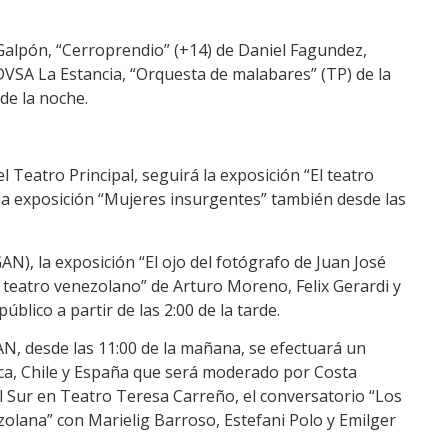
l Galpón, “Cerroprendio” (+14) de Daniel Fagundez,
DVSA La Estancia, “Orquesta de malabares” (TP) de la
de la noche.
l Teatro Principal, seguirá la exposición “El teatro
 la exposición “Mujeres insurgentes” también desde las
GAN), la exposición “El ojo del fotógrafo de Juan José
 teatro venezolano” de Arturo Moreno, Felix Gerardi y
úblico a partir de las 2:00 de la tarde.
GAN, desde las 11:00 de la mañana, se efectuará un
ca, Chile y España que será moderado por Costa
el Sur en Teatro Teresa Carreño, el conversatorio “Los
zolana” con Marielig Barroso, Estefani Polo y Emilger