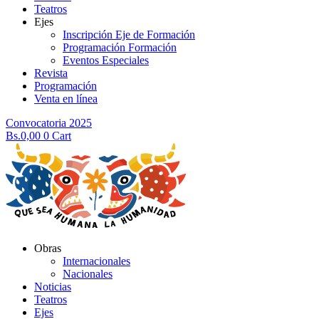
Teatros
Ejes
Inscripción Eje de Formación
Programación Formación
Eventos Especiales
Revista
Programación
Venta en línea
Convocatoria 2025
Bs.
0,00
0
Cart
Obras
Internacionales
Nacionales
Noticias
Teatros
Ejes