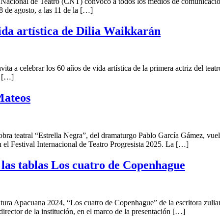
 Nacional de Teatro (CNT) convocó a todos los medios de comunicación n
8 de agosto, a las 11 de la […]
ida artística de Dilia Waikkarán
ita a celebrar los 60 años de vida artística de la primera actriz del tea
a […]
Mateos
bra teatral “Estrella Negra”, del dramaturgo Pablo García Gámez, vuel
n el Festival Internacional de Teatro Progresista 2025. La […]
 las tablas Los cuatro de Copenhague
tura Apacuana 2024, “Los cuatro de Copenhague” de la escritora zulian
rector de la institución, en el marco de la presentación […]