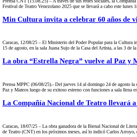
Prensa CNT (15.08.25) – A través de sus redes sociales, la Compañía
Festival de Teatro Venezolano 2025 que se llevará a cabo este lunes 1
Min Cultura invita a celebrar 60 años de v
Caracas, 12/08/25 – El Ministerio del Poder Popular para la Cultura inv
15 de agosto, en la sala Juana Sujo de la Casa del Artista, a las 3 de l
La obra “Estrella Negra” vuelve al Paz y 
Prensa MPPC (06/08/25).- Del jueves 14 al domingo 24 de agosto la o
Paz y Mateos luego de su exitoso estreno con funciones a sala llena e
La Compañía Nacional de Teatro llevará a
Caracas, 18/07/25 – La obra ganadora de la Bienal Nacional de Litera
de Teatro (CNT) en los próximos meses, así lo indicó Carlos Arroyo, di