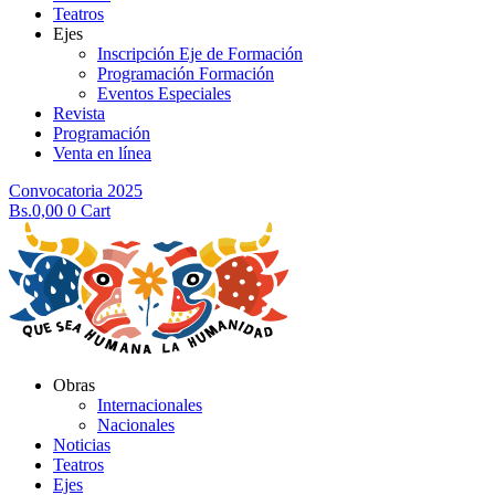
Teatros
Ejes
Inscripción Eje de Formación
Programación Formación
Eventos Especiales
Revista
Programación
Venta en línea
Convocatoria 2025
Bs.
0,00
0
Cart
Obras
Internacionales
Nacionales
Noticias
Teatros
Ejes