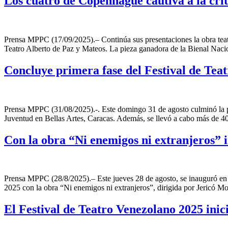
Los cuatro de Copenhague cautiva a la crít
Prensa MPPC (17/09/2025).– Continúa sus presentaciones la obra tea
Teatro Alberto de Paz y Mateos. La pieza ganadora de la Bienal Naci
Concluye primera fase del Festival de Teat
Prensa MPPC (31/08/2025).-. Este domingo 31 de agosto culminó la pr
Juventud en Bellas Artes, Caracas. Además, se llevó a cabo más de 40
Con la obra “Ni enemigos ni extranjeros” 
Prensa MPPC (28/8/2025).– Este jueves 28 de agosto, se inauguró en l
2025 con la obra “Ni enemigos ni extranjeros”, dirigida por Jericó Mo
El Festival de Teatro Venezolano 2025 ini