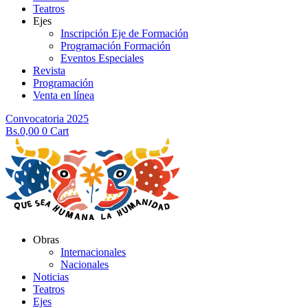
Teatros
Ejes
Inscripción Eje de Formación
Programación Formación
Eventos Especiales
Revista
Programación
Venta en línea
Convocatoria 2025
Bs.
0,00
0
Cart
Obras
Internacionales
Nacionales
Noticias
Teatros
Ejes