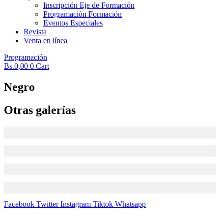
Inscripción Eje de Formación
Programación Formación
Eventos Especiales
Revista
Venta en línea
Programación
Bs.
0,00
0
Cart
Negro
Otras galerías
CLAUSURA 2025
PETER PAN
MI DJAB LA
EL VIENTRE
Facebook
Twitter
Instagram
Tiktok
Whatsapp